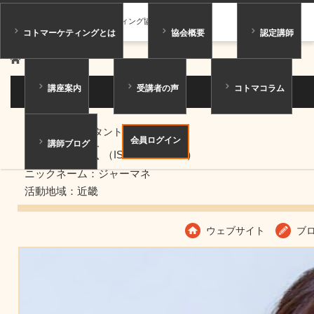
一般社団法人コトマーケティング協会
コトマーケティングとは
協会概要
認定講師
ホーム
講師紹介
講座案内
受講者の声
コトマコラム
講師紹介
シニアコンサルタント
会員ログイン
講師ブログ
伊坂 光恵
（ISAKA MITSUE）
ニックネーム：ジャーマネ
活動地域：近畿
ウェブサイト
ブ