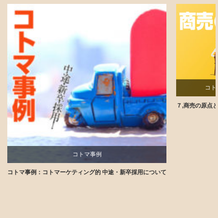
コト
７,商売の原点
コトマ事例
コトマ事例：コトマーケティング的 中途・新卒採用について
講師ブログ