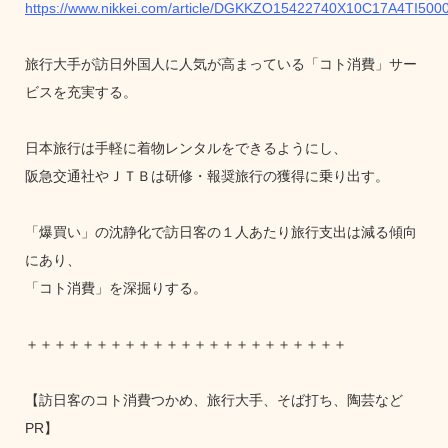
https://www.nikkei.com/article/DGKKZO15422740X10C17A4TI5000
旅行大手が訪日外国人に人気が高まっている「コト消費」サー
ビスを充実する。
日本旅行は手軽に着物レンタルをできるようにし、
阪急交通社やＪＴＢは研修・報奨旅行の獲得に乗り出す。
「爆買い」の沈静化で訪日客の１人あたり旅行支出は減る傾向
にあり、
「コト消費」を深掘りする。
＋＋＋＋＋＋＋＋＋＋＋＋＋＋＋＋＋＋＋＋＋＋＋
【訪日客のコト消費つかめ、旅行大手、そば打ち、陶芸など
PR】