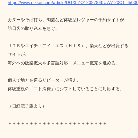
https://www.nikkei.com/article/DGXLZO12087940U7A120C1TI5000
カヌーやそば打ち、陶芸など体験型レジャーの予約サイトが
訪日客の取り込みを急ぐ。
ＪＴＢやエイチ・アイ・エス（ＨＩＳ）、楽天などが出資する
サイトが、
海外への販路拡大や多言語対応、メニュー拡充を進める。
個人で地方を巡るリピーターが増え、
体験重視の「コト消費」にシフトしていることに対応する。
（日経電子版より）
＋＋＋＋＋＋＋＋＋＋＋＋＋＋＋＋＋＋＋＋＋＋＋