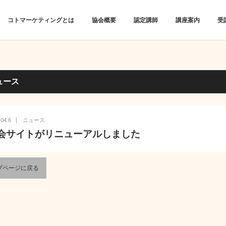
コトマーケティングとは
協会概要
認定講師
講座案内
受
ュース
.04.6
ニュース
会サイトがリニューアルしました
プページに戻る