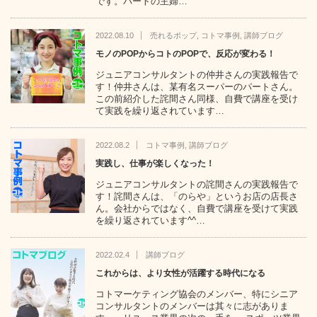
です。パートの主婦…
2022.08.10
売れるポップ
,
コトマ事例
,
講師ブログ
モノのPOPからコトのPOPで、反応が変わる！
ジュニアコンサルタントの仲井さんの実践報告で
す！仲井さんは、某有名スーパーのパートさん。
この前紹介した詫間さん同様、自費で講座を受け
て実践を繰り返されています…
2022.08.2
コトマ事例
,
講師ブログ
実践し、仕事が楽しくなった！
ジュニアコンサルタントの詫間さんの実践報告で
す！詫間さんは、「のらや」というお店の店長さ
ん。会社からではなく、自費で講座を受けて実践
を繰り返されています^^…
2022.02.4
講師ブログ
これからは、より女性が活躍する時代になる
コトマーケティング協会のメンバー、特にシニア
コンサルタントのメンバーは其々に志がありま