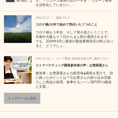
す。・リユース業界の次の一手を ・スポーツ業界
を活性化していきたい…
2022.01.27
講師ブログ
コロナ禍の2年で改めて気付いた７つのこと
コロナ禍も３年目、そして第６波ということで、
京都や大阪も２７日からまん防が適用されます。
でも、2020年4月に最初の緊急事態宣言の時と比べ
ると、どうでしょ…
2021.12.20
コトマ事例
,
講座参加者の声
,
講師ブログ
コトマーケティング講座参加者の声：お惣菜屋さん
参加者：お惣菜屋さんの経営者●講座を受けて、頭
に残ったポイントは？①お客さんの絞り込み②購
入した商品の使用、食事するシーン③POPの構成
と文面…
トップページに戻る