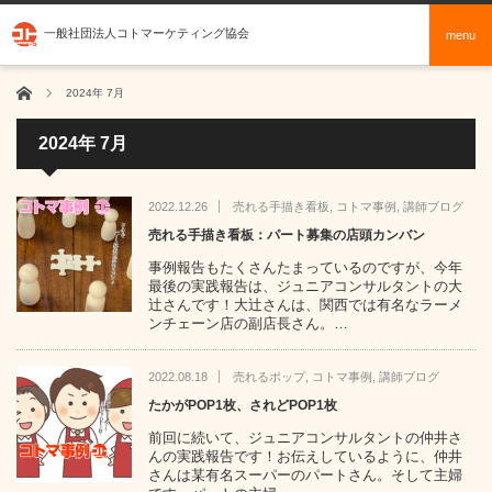
一般社団法人コトマーケティング協会
menu
ホーム
2024年 7月
2024年 7月
2022.12.26
売れる手描き看板
,
コトマ事例
,
講師ブログ
売れる手描き看板：パート募集の店頭カンバン
事例報告もたくさんたまっているのですが、今年
最後の実践報告は、ジュニアコンサルタントの大
辻さんです！大辻さんは、関西では有名なラーメ
ンチェーン店の副店長さん。…
2022.08.18
売れるポップ
,
コトマ事例
,
講師ブログ
たかがPOP1枚、されどPOP1枚
前回に続いて、ジュニアコンサルタントの仲井さ
んの実践報告です！お伝えしているように、仲井
さんは某有名スーパーのパートさん。そして主婦