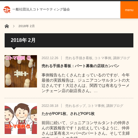
一般社団法人コトマーケティング協会
menu
ホーム
2018年 2月
2018年 2月
2022.12.26
売れる手描き看板
,
コトマ事例
,
講師ブログ
売れる手描き看板：パート募集の店頭カンバン
事例報告もたくさんたまっているのですが、今年
最後の実践報告は、ジュニアコンサルタントの大
辻さんです！大辻さんは、関西では有名なラーメ
ンチェーン店の副店長さん。…
2022.08.18
売れるポップ
,
コトマ事例
,
講師ブログ
たかがPOP1枚、されどPOP1枚
前回に続いて、ジュニアコンサルタントの仲井さ
んの実践報告です！お伝えしているように、仲井
さんは某有名スーパーのパートさん。そして主婦