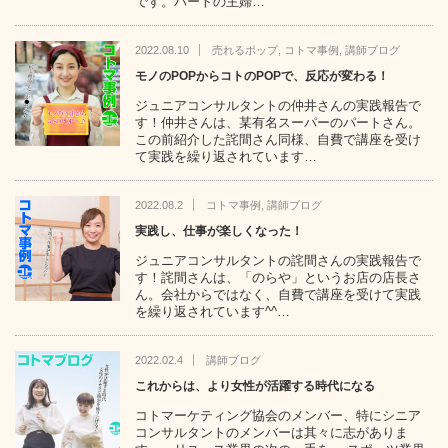
です。パートの主婦…
2022.08.10
売れるポップ
,
コトマ事例
,
講師ブログ
モノのPOPからコトのPOPで、反応が変わる！
ジュニアコンサルタントの仲井さんの実践報告で
す！仲井さんは、某有名スーパーのパートさん。
この前紹介した詫間さん同様、自費で講座を受け
て実践を繰り返されています…
2022.08.2
コトマ事例
,
講師ブログ
実践し、仕事が楽しくなった！
ジュニアコンサルタントの詫間さんの実践報告で
す！詫間さんは、「のらや」というお店の店長さ
ん。会社からではなく、自費で講座を受けて実践
を繰り返されています^^…
2022.02.4
講師ブログ
これからは、より女性が活躍する時代になる
コトマーケティング協会のメンバー、特にシニア
コンサルタントのメンバーは其々に志がありま