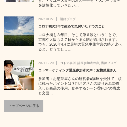
す。・リユース業界の次の一手を ・スポーツ業界
を活性化していきたい…
2022.01.27
講師ブログ
コロナ禍の2年で改めて気付いた７つのこと
コロナ禍も３年目、そして第６波ということで、
京都や大阪も２７日からまん防が適用されます。
でも、2020年4月に最初の緊急事態宣言の時と比べ
ると、どうでしょ…
2021.12.20
コトマ事例
,
講座参加者の声
,
講師ブログ
コトマーケティング講座参加者の声：お惣菜屋さん
参加者：お惣菜屋さんの経営者●講座を受けて、頭
に残ったポイントは？①お客さんの絞り込み②購
入した商品の使用、食事するシーン③POPの構成
と文面…
トップページに戻る