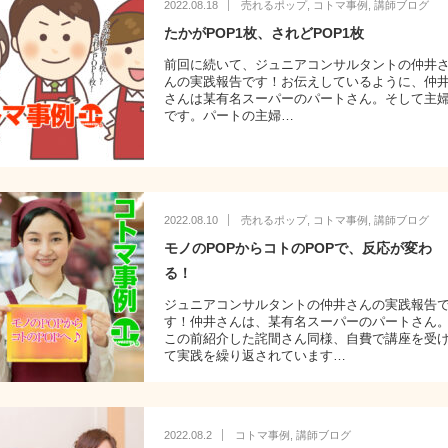
2022.08.18
売れるポップ
,
コトマ事例
,
講師ブログ
たかがPOP1枚、されどPOP1枚
前回に続いて、ジュニアコンサルタントの仲井
んの実践報告です！お伝えしているように、仲
さんは某有名スーパーのパートさん。そして主
です。パートの主婦…
2022.08.10
売れるポップ
,
コトマ事例
,
講師ブログ
モノのPOPからコトのPOPで、反応が変わ
る！
ジュニアコンサルタントの仲井さんの実践報告
す！仲井さんは、某有名スーパーのパートさん
この前紹介した詫間さん同様、自費で講座を受
て実践を繰り返されています…
2022.08.2
コトマ事例
,
講師ブログ