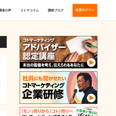
会員ログイン
講者の声
コトマコラム
講師ブログ
グ
年
大
メ