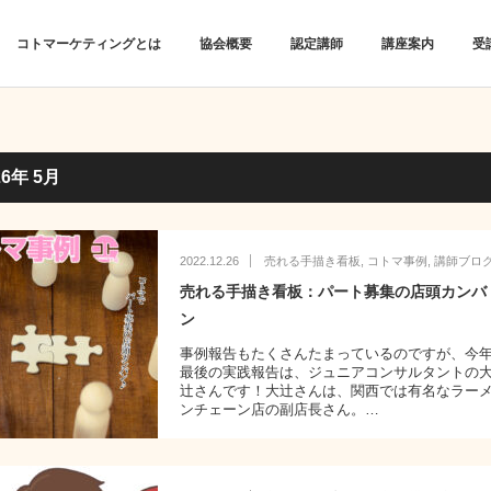
コトマーケティングとは
協会概要
認定講師
講座案内
受
26年 5月
2022.12.26
売れる手描き看板
,
コトマ事例
,
講師ブロ
売れる手描き看板：パート募集の店頭カンバ
ン
事例報告もたくさんたまっているのですが、今
最後の実践報告は、ジュニアコンサルタントの
辻さんです！大辻さんは、関西では有名なラー
ンチェーン店の副店長さん。…