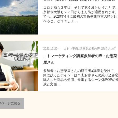
コロナ禍も３年目、そして第６波ということで
京都や大阪も２７日からまん防が適用されます
でも、2020年4月に最初の緊急事態宣言の時と比
べると、どうでしょ…
2021.12.20
コトマ事例
,
講座参加者の声
,
講師ブログ
コトマーケティング講座参加者の声：お惣菜
屋さん
参加者：お惣菜屋さんの経営者●講座を受けて、
頭に残ったポイントは？①お客さんの絞り込み
購入した商品の使用、食事するシーン③POPの
成と文面…
プページに戻る