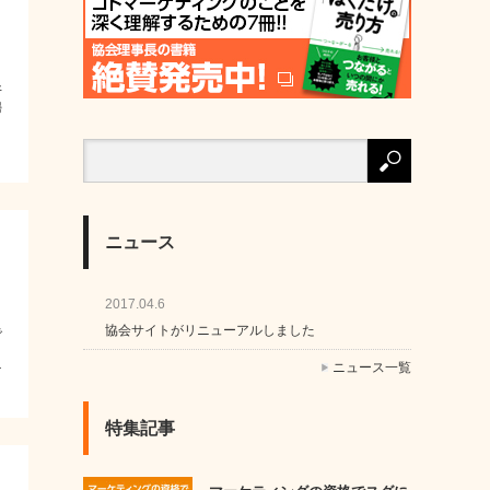
さ
井
婦
ニュース
2017.04.6
協会サイトがリニューアルしました
で
。
ニュース一覧
け
特集記事