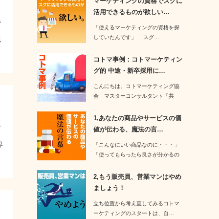
マーケティングの資格でスグに
活用できるものが欲しい…
で
「使えるマーケティングの資格を探
さ
していたんです」 「スグ…
践
コトマ事例：コトマーケティン
グ的 中途・新卒採用に…
こんにちは。コトマーケティング協
会 マスターコンサルタント「共
有」と「共…
1,あなたの商品やサービスの価
ア
値が伝わる、魔法の言…
界
「こんなにいい商品なのに・・・」
「使ってもらったら良さが分かるの
に・・・」…
2,もう販売員、営業マンはやめ
ましょう！
立ち位置から考え直してみるコトマ
ーケティングのスタートは、自…