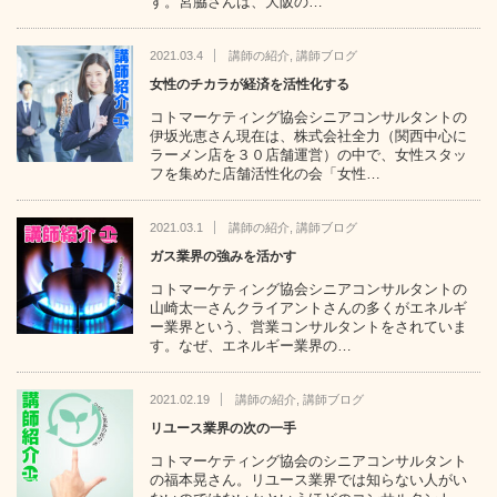
す。宮脇さんは、大阪の…
2021.03.4
講師の紹介
,
講師ブログ
女性のチカラが経済を活性化する
コトマーケティング協会シニアコンサルタントの
伊坂光恵さん現在は、株式会社全力（関西中心に
ラーメン店を３０店舗運営）の中で、女性スタッ
フを集めた店舗活性化の会「女性…
2021.03.1
講師の紹介
,
講師ブログ
ガス業界の強みを活かす
コトマーケティング協会シニアコンサルタントの
山崎太一さんクライアントさんの多くがエネルギ
ー業界という、営業コンサルタントをされていま
す。なぜ、エネルギー業界の…
2021.02.19
講師の紹介
,
講師ブログ
リユース業界の次の一手
コトマーケティング協会のシニアコンサルタント
の福本晃さん。リユース業界では知らない人がい