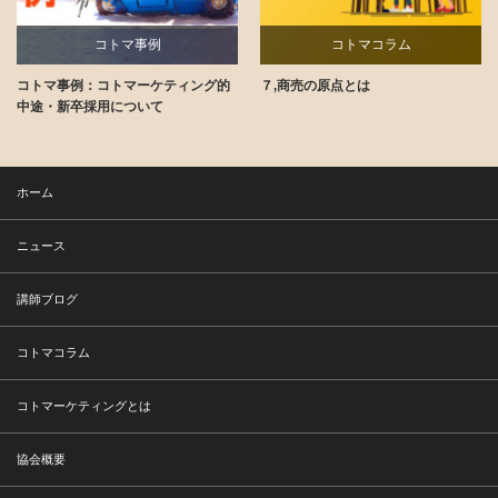
コトマコラム
コトマコラム
グ的
７,商売の原点とは
コト消費の裏側
ホーム
ニュース
講師ブログ
コトマコラム
コトマーケティングとは
協会概要