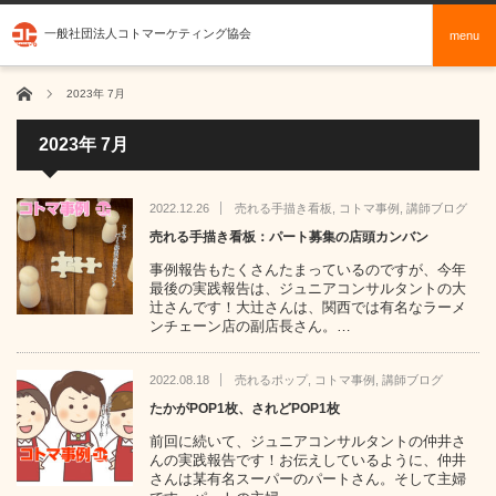
一般社団法人コトマーケティング協会
menu
ホーム
2023年 7月
2023年 7月
2022.12.26
売れる手描き看板
,
コトマ事例
,
講師ブログ
売れる手描き看板：パート募集の店頭カンバン
事例報告もたくさんたまっているのですが、今年
最後の実践報告は、ジュニアコンサルタントの大
辻さんです！大辻さんは、関西では有名なラーメ
ンチェーン店の副店長さん。…
2022.08.18
売れるポップ
,
コトマ事例
,
講師ブログ
たかがPOP1枚、されどPOP1枚
前回に続いて、ジュニアコンサルタントの仲井さ
んの実践報告です！お伝えしているように、仲井
さんは某有名スーパーのパートさん。そして主婦