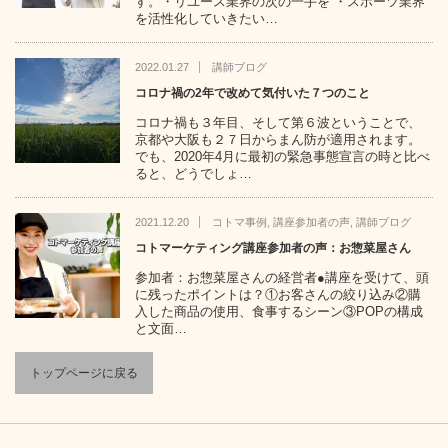
す。・リユース業界の次の一手を ・スポーツ業界
を活性化していきたい…
2022.01.27
講師ブログ
コロナ禍の2年で改めて気付いた７つのこと
コロナ禍も３年目、そして第６波ということで、
京都や大阪も２７日からまん防が適用されます。
でも、2020年4月に最初の緊急事態宣言の時と比べ
ると、どうでしょ…
2021.12.20
コトマ事例
,
講座参加者の声
,
講師ブログ
コトマーケティング講座参加者の声：お惣菜屋さん
参加者：お惣菜屋さんの経営者●講座を受けて、頭
に残ったポイントは？①お客さんの絞り込み②購
入した商品の使用、食事するシーン③POPの構成
と文面…
トップページに戻る