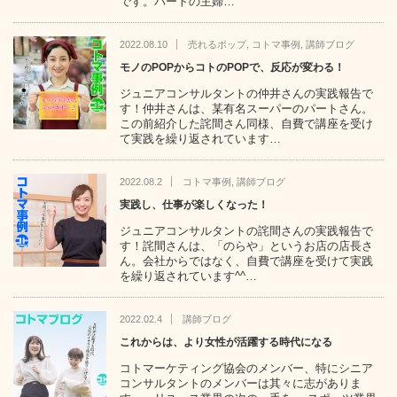
です。パートの主婦…
2022.08.10
売れるポップ
,
コトマ事例
,
講師ブログ
モノのPOPからコトのPOPで、反応が変わる！
ジュニアコンサルタントの仲井さんの実践報告で
す！仲井さんは、某有名スーパーのパートさん。
この前紹介した詫間さん同様、自費で講座を受け
て実践を繰り返されています…
2022.08.2
コトマ事例
,
講師ブログ
実践し、仕事が楽しくなった！
ジュニアコンサルタントの詫間さんの実践報告で
す！詫間さんは、「のらや」というお店の店長さ
ん。会社からではなく、自費で講座を受けて実践
を繰り返されています^^…
2022.02.4
講師ブログ
これからは、より女性が活躍する時代になる
コトマーケティング協会のメンバー、特にシニア
コンサルタントのメンバーは其々に志がありま