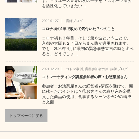
す。・リユース業界の次の一手を ・スポーツ業界
を活性化していきたい…
2022.01.27
講師ブログ
コロナ禍の2年で改めて気付いた７つのこと
コロナ禍も３年目、そして第６波ということで、
京都や大阪も２７日からまん防が適用されます。
でも、2020年4月に最初の緊急事態宣言の時と比べ
ると、どうでしょ…
2021.12.20
コトマ事例
,
講座参加者の声
,
講師ブログ
コトマーケティング講座参加者の声：お惣菜屋さん
参加者：お惣菜屋さんの経営者●講座を受けて、頭
に残ったポイントは？①お客さんの絞り込み②購
入した商品の使用、食事するシーン③POPの構成
と文面…
トップページに戻る