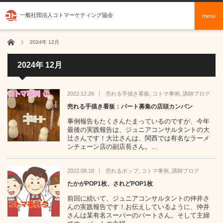
一般社団法人コトマーケティング協会
menu
ホーム
2024年 12月
2024年 12月
2022.12.26
売れる手描き看板
,
コトマ事例
,
講師ブログ
売れる手描き看板：パート募集の店頭カンバン
事例報告もたくさんたまっているのですが、今年
最後の実践報告は、ジュニアコンサルタントの大
辻さんです！大辻さんは、関西では有名なラーメ
ンチェーン店の副店長さん。…
2022.08.18
売れるポップ
,
コトマ事例
,
講師ブログ
たかがPOP1枚、されどPOP1枚
前回に続いて、ジュニアコンサルタントの仲井さ
んの実践報告です！お伝えしているように、仲井
さんは某有名スーパーのパートさん。そして主婦