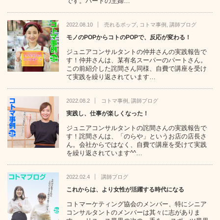
です。パートの主婦…
2022.08.10
売れるポップ
,
コトマ事例
,
講師ブログ
モノのPOPからコトのPOPで、反応が変わる！
ジュニアコンサルタントの仲井さんの実践報告で
す！仲井さんは、某有名スーパーのパートさん。
この前紹介した詫間さん同様、自費で講座を受け
て実践を繰り返されています…
2022.08.2
コトマ事例
,
講師ブログ
実践し、仕事が楽しくなった！
ジュニアコンサルタントの詫間さんの実践報告で
す！詫間さんは、「のらや」というお店の店長さ
ん。会社からではなく、自費で講座を受けて実践
を繰り返されています^^…
2022.02.4
講師ブログ
これからは、より女性が活躍する時代になる
コトマーケティング協会のメンバー、特にシニア
コンサルタントのメンバーは其々に志がありま