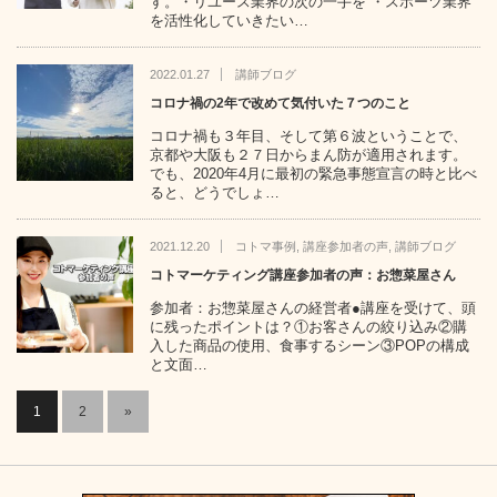
す。・リユース業界の次の一手を ・スポーツ業界
を活性化していきたい…
2022.01.27
講師ブログ
コロナ禍の2年で改めて気付いた７つのこと
コロナ禍も３年目、そして第６波ということで、
京都や大阪も２７日からまん防が適用されます。
でも、2020年4月に最初の緊急事態宣言の時と比べ
ると、どうでしょ…
2021.12.20
コトマ事例
,
講座参加者の声
,
講師ブログ
コトマーケティング講座参加者の声：お惣菜屋さん
参加者：お惣菜屋さんの経営者●講座を受けて、頭
に残ったポイントは？①お客さんの絞り込み②購
入した商品の使用、食事するシーン③POPの構成
と文面…
1
2
»