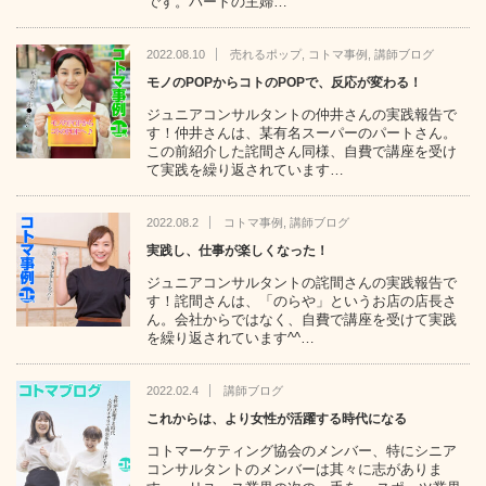
です。パートの主婦…
2022.08.10
売れるポップ
,
コトマ事例
,
講師ブログ
モノのPOPからコトのPOPで、反応が変わる！
ジュニアコンサルタントの仲井さんの実践報告で
す！仲井さんは、某有名スーパーのパートさん。
この前紹介した詫間さん同様、自費で講座を受け
て実践を繰り返されています…
2022.08.2
コトマ事例
,
講師ブログ
実践し、仕事が楽しくなった！
ジュニアコンサルタントの詫間さんの実践報告で
す！詫間さんは、「のらや」というお店の店長さ
ん。会社からではなく、自費で講座を受けて実践
を繰り返されています^^…
2022.02.4
講師ブログ
これからは、より女性が活躍する時代になる
コトマーケティング協会のメンバー、特にシニア
コンサルタントのメンバーは其々に志がありま