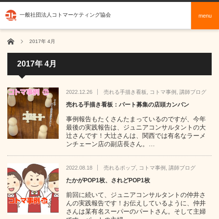
一般社団法人コトマーケティング協会
menu
ホーム
2017年 4月
2017年 4月
2022.12.26
売れる手描き看板
,
コトマ事例
,
講師ブログ
売れる手描き看板：パート募集の店頭カンバン
事例報告もたくさんたまっているのですが、今年
最後の実践報告は、ジュニアコンサルタントの大
辻さんです！大辻さんは、関西では有名なラーメ
ンチェーン店の副店長さん。…
2022.08.18
売れるポップ
,
コトマ事例
,
講師ブログ
たかがPOP1枚、されどPOP1枚
前回に続いて、ジュニアコンサルタントの仲井さ
んの実践報告です！お伝えしているように、仲井
さんは某有名スーパーのパートさん。そして主婦