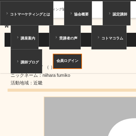
一般社団法人コトマーケティング協会
コトマーケティングとは
協会概要
認定講師
ホーム
講師紹介
講座案内
受講者の声
コトマコラム
講師紹介
アドバイザー
会員ログイン
講師ブログ
新原 史子
（ ）
ニックネーム：niihara fumiko
活動地域：近畿