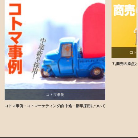
コト
７,商売の原点
コトマ事例
コトマ事例：コトマーケティング的 中途・新卒採用について
講師ブログ