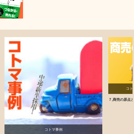
コト
７,商売の原点
コトマ事例