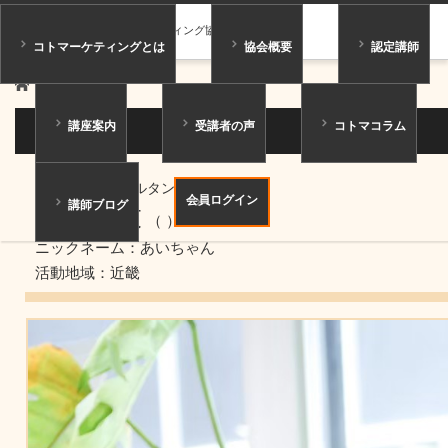
一般社団法人コトマーケティング協会
コトマーケティングとは
協会概要
認定講師
ホーム
講師紹介
講座案内
受講者の声
コトマコラム
講師紹介
ジュニアコンサルタント
会員ログイン
講師ブログ
大辻 亜衣
（ ）
ニックネーム：あいちゃん
活動地域：近畿