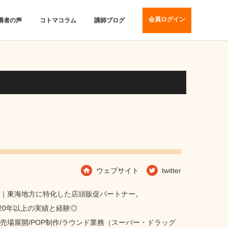
会員ログイン
講者の声
コトマコラム
講師ブログ
ウェブサイト
twitter
役｜東海地方に特化した店頭販促パートナー。
20年以上の実績と経験◎
売場展開/POP制作/ラウンド業務（スーパー・ドラッグ