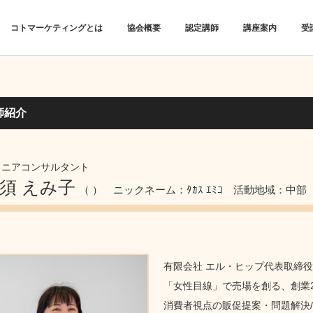
コトマーケティングとは
協会概要
認定講師
講座案内
受
師紹介
ュニアコンサルタント
須 えみ子
（ ）
ニックネーム：ﾀｶｽ ｴﾐｺ
活動地域：中部
有限会社 エル・ヒップ代表取締
「女性目線」で売場を創る、創業
消費者視点の販促提案・問題解決/