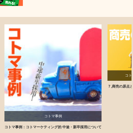
コト
７,商売の原点
コトマ事例
コトマ事例：コトマーケティング的 中途・新卒採用について
講師ブログ