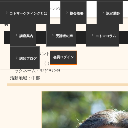
一般社団法人コトマーケティング協会
コトマーケティングとは
協会概要
認定講師
ホーム
講師紹介
講座案内
受講者の声
コトマコラム
講師紹介
シニアコンサルタント
会員ログイン
講師ブログ
坂口 賢一
（ ）
ニックネーム：ｻｶｸﾞﾁｹﾝｲﾁ
活動地域：中部