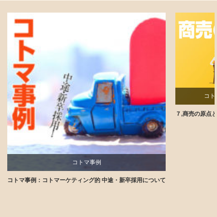
コト
７,商売の原点
コトマ事例
コトマ事例：コトマーケティング的 中途・新卒採用について
講師ブログ