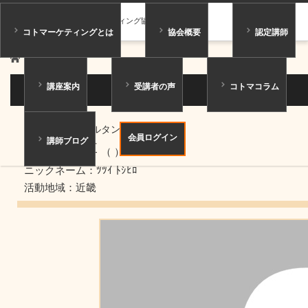
一般社団法人コトマーケティング協会
コトマーケティングとは
協会概要
認定講師
ホーム
講師紹介
講座案内
受講者の声
コトマコラム
講師紹介
ジュニアコンサルタント
会員ログイン
講師ブログ
筒井 俊博
（ ）
ニックネーム：ﾂﾂｲ ﾄｼﾋﾛ
活動地域：近畿