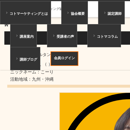
一般社団法人コトマーケティング協会
コトマーケティングとは
協会概要
認定講師
ホーム
講師紹介
講座案内
受講者の声
コトマコラム
講師紹介
ジュニアコンサルタント
会員ログイン
講師ブログ
荒田 幸里
（ ）
ニックネーム：こーり
活動地域：九州・沖縄