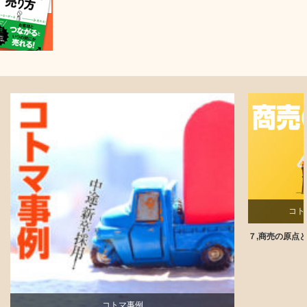
コト
７,商売の原点
コトマ事例