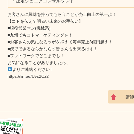
・認定ジュニアコンサルタント
お客さんに興味を持ってもらうことが売上向上の第一歩！
【コトを伝えて明るい未来のお手伝い】
■現役営業マン(機械系)
■九州でもコトマーケティングを！
■お客さんの気になるツボを抑えて毎年売上3億円超え！
■僕でできるならかならず皆さんも出来るはず！
■フットワークでどこまでも！
お気になることがありましたら、
よりご連絡ください！
https://lin.ee/Uvs2Cz2
講師