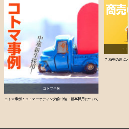
コト
７,商売の原点
コトマ事例
コトマ事例：コトマーケティング的 中途・新卒採用について
講師ブログ