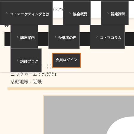
一般社団法人コトマーケティング協会
コトマーケティングとは
協会概要
認定講師
ホーム
講師紹介
講座案内
受講者の声
コトマコラム
講師紹介
アドバイザー
会員ログイン
講師ブログ
成田 淳子
（ ）
ニックネーム：ﾅﾘﾀｱﾂｺ
活動地域：近畿