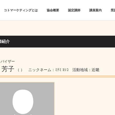
コトマーケティングとは
協会概要
認定講師
講座案内
受
師紹介
ドバイザー
 芳子
（ ）
ニックネーム：ﾐﾅﾐ ﾖｼｺ
活動地域：近畿