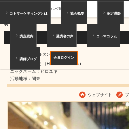
一般社団法人コトマーケティング協会
コトマーケティングとは
協会概要
認定講師
ホーム
講師紹介
講座案内
受講者の声
コトマコラム
講師紹介
マスターコンサルタント
会員ログイン
講師ブログ
橋本 英雄
（Hashimoto Hideo）
ニックネーム：ヒロユキ
活動地域：関東
ウェブサイト
ブ