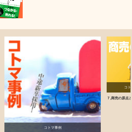
コト
７,商売の原点
コトマ事例