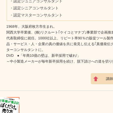
・認定ジュニアコンサルタント
・認定シニアコンサルタント
・認定マスターコンサルタント
1968年、大阪府枚方市生まれ。
関西大学卒業後、(株)リクルート｢ケイコとマナブ｣事業部で企画推
代表取締役に就任。1000社以上、リピート率90％の販促ツール製
品・サービス・人・企業の真の価値を共に発見し伝える｢真価発伝ク
ターコンサルタントに。
DVD ●「年商10億の壁は、新卒採用で破れ!」
～中小製造メーカーが毎年新卒採用を続け、脱下請けへの道を切り
講師