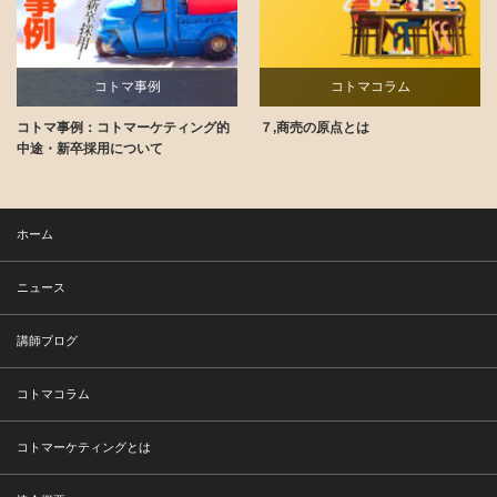
コトマコラム
コトマコラム
ィング的
７,商売の原点とは
コト消費の裏側
ホーム
ニュース
講師ブログ
コトマコラム
コトマーケティングとは