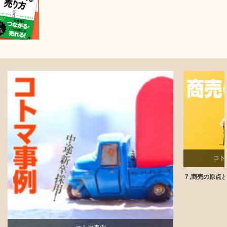
コト
７,商売の原点