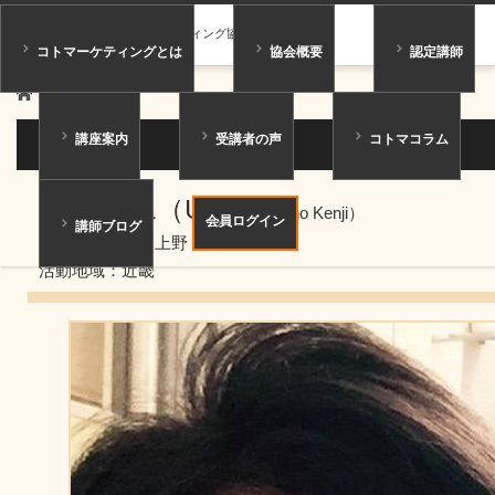
一般社団法人コトマーケティング協会
コトマーケティングとは
協会概要
認定講師
ホーム
講師紹介
講座案内
受講者の声
コトマコラム
講師紹介
上野 健二（Un）
（Ueno Kenji）
会員ログイン
講師ブログ
ニックネーム：上野 健二
活動地域：近畿