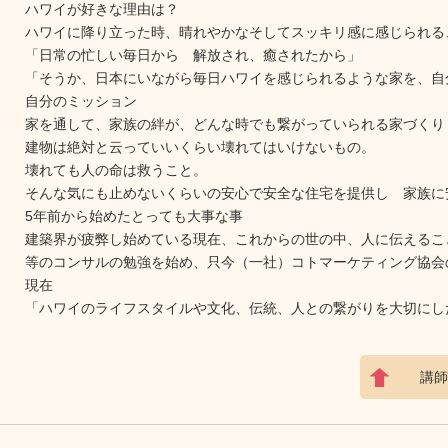
ハワイが好きな理由は？
ハワイに降り立った時、晴れやかなそしてスッキリ感に感じられる
「日常の忙しい毎日から 解放され、癒されたから」
「そうか、日本にいながら毎日ハワイを感じられるような家を、自
自分のミッション
家を通して、家族の絆が、どんな時でも繋がっていられる家づくり
建物は絶対と云っていいくらい壊れてはいけないもの。
壊れても人の命は救うこと。
そんな気にも止めないくらいの安心で安全な住宅を提供し 家族に
5年前から始めたとっても大事な事
建築界が疲弊し始めている現在、これからの世の中、人に伝えるこ
等のコンサルの勉強を始め、只今（一社）コトマーケティング協会
現在
「ハワイのライフスタイルや文化、伝統、人との繋がりを大切にし
講師