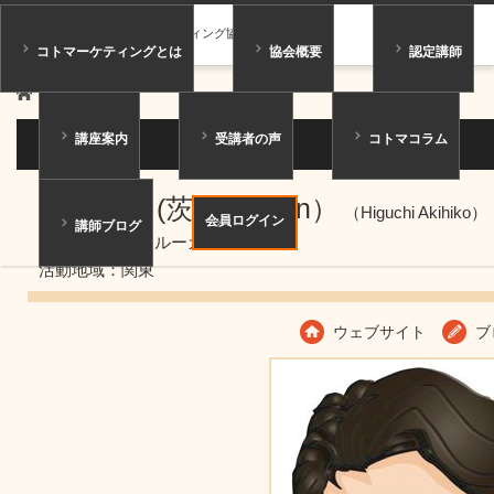
一般社団法人コトマーケティング協会
コトマーケティングとは
協会概要
認定講師
ホーム
講師紹介
講座案内
受講者の声
コトマコラム
講師紹介
樋口昭彦 (茨城）（Un）
（Higuchi Akihiko）
会員ログイン
講師ブログ
ニックネーム：ルーカス
活動地域：関東
ウェブサイト
ブ