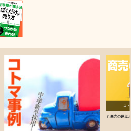
コト
７,商売の原点