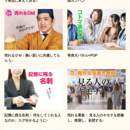
う視点に変えてみる♪
頭カンバン
売れるＤＭ：熱い思いに共感しても
等身大パネル×POP
らう♪
記憶に残る名刺： 何をしてくれる人
売れる看板： 見る人のキモチを想像
なのか、スグ分かるように♪
し、推測し、妄想する♪