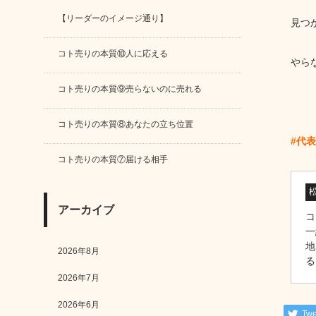
【リーダーのイメージ通り】
見つ
コト売りの本質⑩人に応える
やら
コト売りの本質⑨売らないのに売れる
コト売りの本質⑧あなたの立ち位置
#代
コト売りの本質⑦届ける相手
アーカイブ
コ
一
地
2026年8月
る
2026年7月
2026年6月
Twe