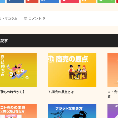
コトマコラム
コメント:
0
連記事
ば勝ちの時代から】
７,商売の原点とは
コト売
置