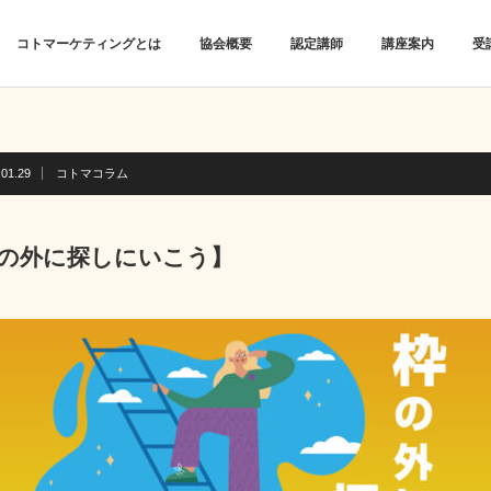
コトマーケティングとは
協会概要
認定講師
講座案内
受
.01.29
コトマコラム
の外に探しにいこう】