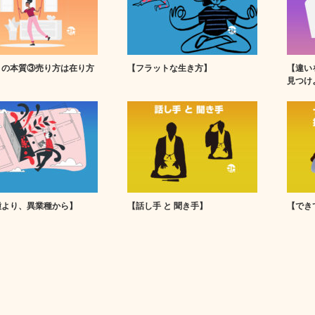
りの本質③売り方は在り方
【フラットな生き方】
【違い
見つけ
種より、異業種から】
【話し手 と 聞き手】
【でき