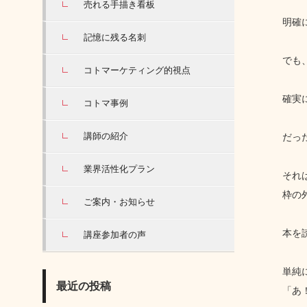
売れる手描き看板
明確
記憶に残る名刺
でも
コトマーケティング的視点
確実
コトマ事例
講師の紹介
だっ
業界活性化プラン
それ
枠の
ご案内・お知らせ
本を
講座参加者の声
単純
最近の投稿
「あ