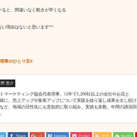
かると、間違いなく動きが早くなる
ない理由はないと思います^^
表理事のひとり言#
松野 恵介
トマーケティング協会代表理事。12年で1,200社以上の会社やお店と
緒に、売上アップや集客アップについて実践を繰り返し成果を出し続け
など、地域の活性化にも意欲的に取り組み、実績も多数。年間の講演回
。
et
Share
+1
Hatena
Pocket
RSS
feedly