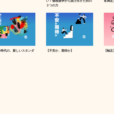
い！価格競争から抜け出すための
客満足
２つの力
い時代の、新しいスタンダ
【不安か、期待か】
【軸足
】