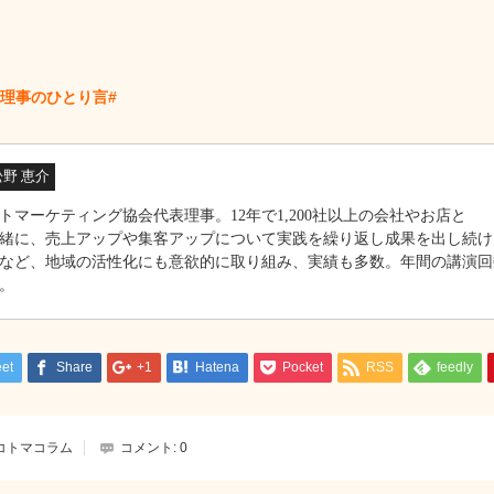
表理事のひとり言#
松野 恵介
トマーケティング協会代表理事。12年で1,200社以上の会社やお店と
緒に、売上アップや集客アップについて実践を繰り返し成果を出し続け
など、地域の活性化にも意欲的に取り組み、実績も多数。年間の講演回
。
et
Share
+1
Hatena
Pocket
RSS
feedly
コトマコラム
コメント:
0