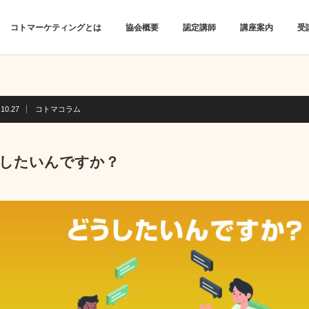
コトマーケティングとは
協会概要
認定講師
講座案内
受
.10.27
コトマコラム
したいんですか？