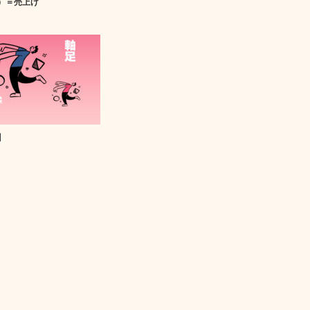
）＝売上げ
】