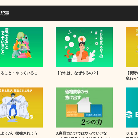
連記事
てること・やっているこ
【それは、なぜやるの？】
【視野
変わっ
れようが、揶揄されよう
3,商品力だけではやっていけな
６,Ｅ