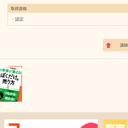
取得資格
・認定
講師