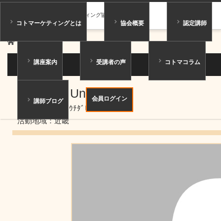
一般社団法人コトマーケティング協会
コトマーケティングとは
協会概要
認定講師
ホーム
講師紹介
講座案内
受講者の声
コトマコラム
講師紹介
内田 光（Un）
（ ）
会員ログイン
講師ブログ
ニックネーム：ｳﾁﾀﾞﾋｶﾙ
活動地域：近畿