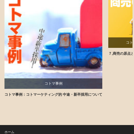
コト
７,商売の原点
コトマ事例
コトマ事例：コトマーケティング的 中途・新卒採用について
講師ブログ
ホーム