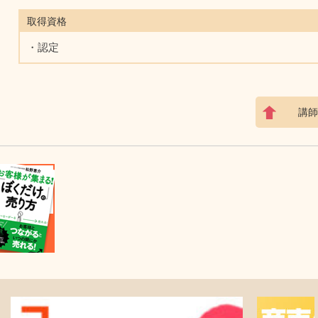
取得資格
・認定
講師