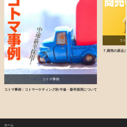
コト
７,商売の原点
コトマ事例
コトマ事例：コトマーケティング的 中途・新卒採用について
講師ブログ
ホーム