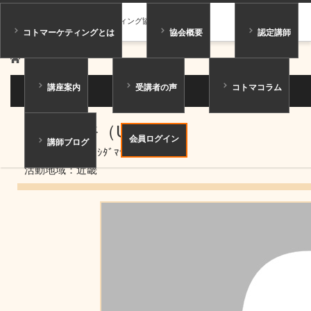
一般社団法人コトマーケティング協会
コトマーケティングとは
協会概要
認定講師
ホーム
講師紹介
講座案内
受講者の声
コトマコラム
講師紹介
至田 昌裕（Un）
（ ）
会員ログイン
講師ブログ
ニックネーム：ｼﾀﾞﾏｻﾋﾛ
活動地域：近畿