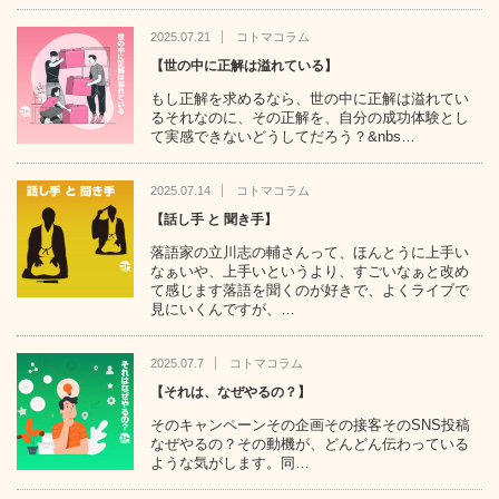
2025.07.21
コトマコラム
【世の中に正解は溢れている】
もし正解を求めるなら、世の中に正解は溢れてい
るそれなのに、その正解を、自分の成功体験とし
て実感できないどうしてだろう？&nbs…
2025.07.14
コトマコラム
【話し手 と 聞き手】
落語家の立川志の輔さんって、ほんとうに上手い
なぁいや、上手いというより、すごいなぁと改め
て感じます落語を聞くのが好きで、よくライブで
見にいくんですが、…
2025.07.7
コトマコラム
【それは、なぜやるの？】
そのキャンペーンその企画その接客そのSNS投稿
なぜやるの？その動機が、どんどん伝わっている
ような気がします。同…