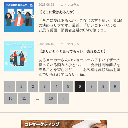
2025.06.23
コトマコラム
【そこに愛はあるんか】
「そこに愛はあるんか」ご存じの方も多い、某CM
の決めセリフです。最近、「いいコトバだよな」
と思う反面、消費者金融のCMで使うコ…
2025.06.16
コトマコラム
【ありがとうと言ってもらい、売れること】
あるメーカーさんのショールームアドバイザーの
持っている悩みのひとつに、「会社は高額商品を
売ることを望むけど、 お客様は高額商品を望
んでいるわけではない」&n…
«
1
2
3
4
5
6
7
8
9
10
11
…
16
»