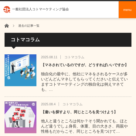
一般社団法人コトマーケティング協会
menu
ホーム
過去の記事一覧
コトマコラム
2025.08.11
コトマコラム
【マネされているのですが、どうすればいいですか】
独自化の最中に、他社にマネをされるケースが多
いどんどんマネしてもらってくださいと伝えてい
ますコトマーケティングの独自化は例えマネて
も、…
2025.08.4
コトマコラム
【違いを探すより、同じところを見つけよう】
他人と違うところは何か？そう聞かれても、ほと
んど違うでしょ身長、体重、目の大きさ、両親や
性格もだからこそ、同じところを見つけて…