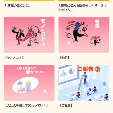
７,商売の原点とは
4,確実に伝わる販促物づくり・３つ
のポイント
【モノとコト】
【軸足】
【人は人を通して変わっていく】
【ご報告】