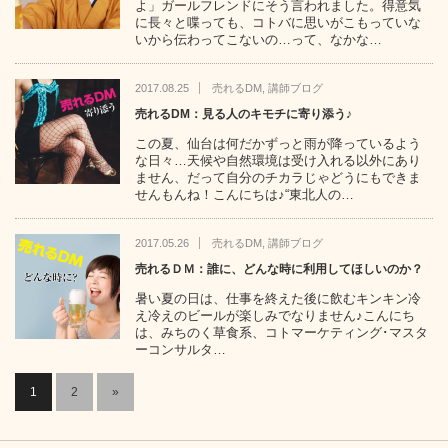
よ」ガールフレンドにそう言われました。得意気
に長々と喋っても、コトバに思いがこもっていな
いから伝わってこないの…って、なかな…
2017.08.25
売れるDM
,
講師ブログ
売れるDM：見る人のキモチに寄り添う♪
この夏、仙台は何だかずっと雨が降っているよう
な日々…天候や自然環境は受け入れる以外にあり
ません、だって自分のチカラじゃどうにもできま
せんもんね！こんにちは♪“東北人の…
2017.05.26
売れるDM
,
講師ブログ
売れるＤＭ：誰に、どんな時に利用してほしいのか？
暑い夏の日は、仕事を終えた後に飲むキンキン冷
え冷えのビールが楽しみでなりません♪こんにち
は、みちのく草食系、コトマーケティング･マスタ
ーコンサルタ…
1
2
»