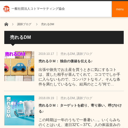
一般社団法人コトマーケティング協会
menu
ホーム
講師ブログ
売れるDM
売れるDM
2019.10.17
売れるDM
,
講師ブログ
売れるＤＭ： 独自の価値を伝える♪
出張や旅先でお土産を買うときに気にするコト
は、渡した相手が喜んでくれて、ココででしか手
に入らないもので、コンパクトなモノ。そんな条
件を満たしているなら、結局のところ“何で…
2018.09.19
売れるDM
,
講師ブログ
売れるＤＭ： ターゲットを絞り、寄り添い、呼びかけ
る♪
この時期は一年のうちで一番暑い…。いくらみち
のくとはいえ、連日32℃～37℃、人の体温並みの