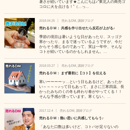
暑さが続いています★こんにちは♪“東北人の商売ゴ
コロに火を点ける！”（…っ…
2018.04.25
売れるDM
,
講師ブログ
売れるＤＭ： 共感を作り出せたら反応が上がる♪
季節の境目は暑いような日があったり、スッゴク
寒かったり、まるで迷っているようですが、今だ
からそう感じるのであって、実は一年中、そんな
コトが続いているのかもしれません。…
2018.03.27
売れるDM
,
講師ブログ
売れるＤＭ： まず最初に【コト】を伝える
寒いーーーーッ…という日もあるけど、あったか
い～～～～♪って日もあって、まさに三寒四温、長
かったみちのくの冬も終わり春がやってくる！！
そんな予感が漂っています。寒くない、…
2017.12.4
売れるDM
,
講師ブログ
売れるＤＭ：熱い思いに共感してもらう♪
「あなた口数は多いけど、コトバが足りないの