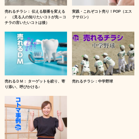
売れるチラシ： 伝える順番を変える
実践・これぞコト売り！POP（エス
♪ （見る人の知りたいコトが先～コ
テサロン）
チラの言いたいコトは後）
売れるＤＭ： ターゲットを絞り、寄
売れるチラシ：中学野球
り添い、呼びかける♪