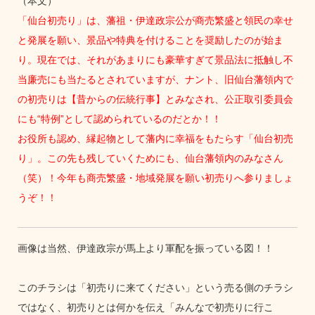
（本文）
「仙台初売り」は、藩祖・伊達政宗公が商売繁盛と領民の幸せ
と発展を願い、景品や特典を付けることを奨励したのが始ま
り。現在では、それがあまりにも豪華すぎて景品法に抵触し不
当廉売にも当たるとされていますが、ナント、旧仙台藩領内で
の初売りは【昔からの伝統行事】とみなされ、公正取引委員会
にも“特例”として認められているのだとか！！
お役所も認め、縁起物として藩内に幸福をもたらす「仙台初売
り」。この先も残していくためにも、仙台藩領内のみなさん
（笑）！今年も商売繁盛・地域発展を願い初売りへ参りましょ
うぞ！！
画像は当然、伊達政宗が馬上より軍配を振っている図！！
このチラシは「初売りに来てください」という売る側のチラシ
ではなく、初売りとは何かを伝え「みんなで初売りに行こ