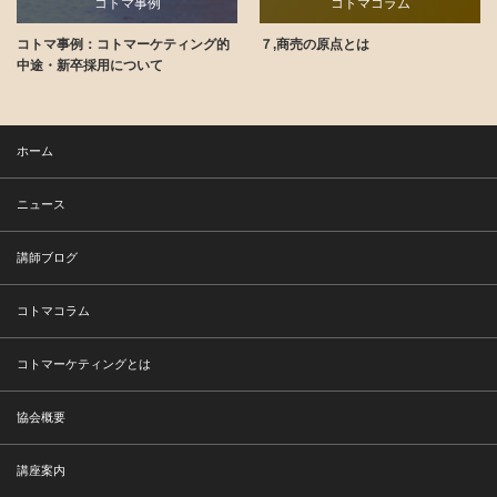
トマ事例
コトマコラム
コト
トマーケティング的
７,商売の原点とは
コト消費の裏側
師ブログ
について
ホーム
ニュース
講師ブログ
コトマコラム
コトマーケティングとは
協会概要
講座案内