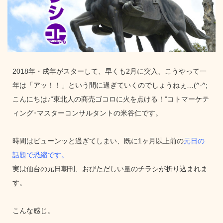
2018年・戌年がスターして、早くも2月に突入、こうやって一
年は「アッ！！」という間に過ぎていくのでしょうねぇ…(^-^;
こんにちは♪“東北人の商売ゴコロに火を点ける！”コトマーケテ
ィング･マスターコンサルタントの米谷仁です。
時間はビューンッと過ぎてしまい、既に1ヶ月以上前の
元日の
話題で恐縮です。
実は仙台の元日朝刊、おびただしい量のチラシが折り込まれま
す。
こんな感じ。