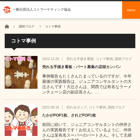
一般社団法人コトマーケティング協会
menu
ホーム
講師ブログ
コトマ事例
コトマ事例
2022.12.26
売れる手描き看板
,
コトマ事例
,
講師ブログ
売れる手描き看板：パート募集の店頭カンバン
事例報告もたくさんたまっているのですが、今年
最後の実践報告は、ジュニアコンサルタントの大
辻さんです！大辻さんは、関西では有名なラーメ
ンチェーン店の副店長さん。…
2022.08.18
売れるポップ
,
コトマ事例
,
講師ブログ
たかがPOP1枚、されどPOP1枚
前回に続いて、ジュニアコンサルタントの仲井さ
んの実践報告です！お伝えしているように、仲井
さんは某有名スーパーのパートさん。そして主婦