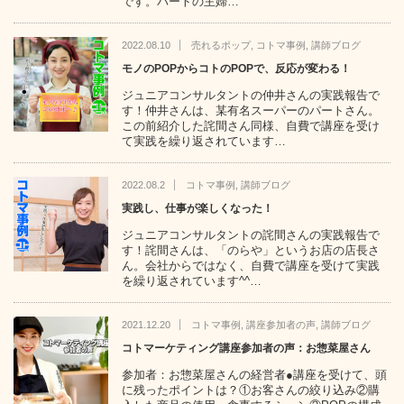
です。パートの主婦…
2022.08.10
売れるポップ
,
コトマ事例
,
講師ブログ
モノのPOPからコトのPOPで、反応が変わる！
ジュニアコンサルタントの仲井さんの実践報告で
す！仲井さんは、某有名スーパーのパートさん。
この前紹介した詫間さん同様、自費で講座を受け
て実践を繰り返されています…
2022.08.2
コトマ事例
,
講師ブログ
実践し、仕事が楽しくなった！
ジュニアコンサルタントの詫間さんの実践報告で
す！詫間さんは、「のらや」というお店の店長さ
ん。会社からではなく、自費で講座を受けて実践
を繰り返されています^^…
2021.12.20
コトマ事例
,
講座参加者の声
,
講師ブログ
コトマーケティング講座参加者の声：お惣菜屋さん
参加者：お惣菜屋さんの経営者●講座を受けて、頭
に残ったポイントは？①お客さんの絞り込み②購