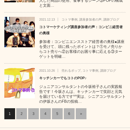
入した商品の使用、食事するシーン③POPの構成
と文面…
2021.12.13
コトマ事例
,
講座参加者の声
,
講師ブログ
コトマーケティング講座参加者の声：コンビニ経営者
の奥様
参加者：コンビニエンスストア経営者の奥様●講座
を受けて、頭に残ったポイントは？①モノ売りか
らコト売りへ②お客様のお困り事に応える③ター
ゲットを明確…
2021.10.26
売れるポップ
,
コトマ事例
,
講師ブログ
キッチンカーでもコトのPOP♪
ジュニアコンサルタントの今坂裕子さんの実践報
告です！今坂さんは、キッチンカーで笑顔と元気
を届けている方です^^実は、シニアコンサルタント
の伊坂さんのFBの投稿…
1
2
3
4
5
6
»